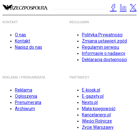
KONTAKT
REGULAMIN
O nas
Polityka Prywatności
Kontakt
Zmiana ustawień zgód
Napisz do nas
Regulamin serwisu
Informacje o nadawcy
Deklaracja dostępności
REKLAMA I PRENUMERATA
PARTNERZY
Reklama
E-kiosk.pl
Ogłoszenia
E-gazety.pl
Prenumerata
Nexto.pl
Archiwum
Mała księgowość
Kancelarierp.pl
Wieści Rolnicze
Życie Warszawy