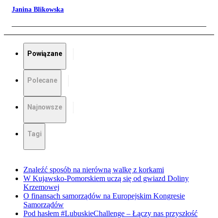
Janina Blikowska
Powiązane
Polecane
Najnowsze
Tagi
Znaleźć sposób na nierówną walkę z korkami
W Kujawsko-Pomorskiem uczą się od gwiazd Doliny
Krzemowej
O finansach samorządów na Europejskim Kongresie
Samorządów
Pod hasłem #LubuskieChallenge – Łączy nas przyszłość