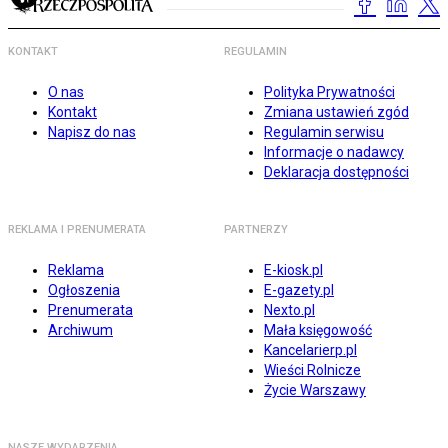
KONTAKT
REGULAMIN
O nas
Polityka Prywatności
Kontakt
Zmiana ustawień zgód
Napisz do nas
Regulamin serwisu
Informacje o nadawcy
Deklaracja dostępności
REKLAMA I PRENUMERATA
PARTNERZY
Reklama
E-kiosk.pl
Ogłoszenia
E-gazety.pl
Prenumerata
Nexto.pl
Archiwum
Mała księgowość
Kancelarierp.pl
Wieści Rolnicze
Życie Warszawy
NASZE WYDARZENIA