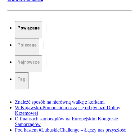
Powiązane
Polecane
Najnowsze
Tagi
Znaleźć sposób na nierówną walkę z korkami
W Kujawsko-Pomorskiem uczą się od gwiazd Doliny
Krzemowej
O finansach samorządów na Europejskim Kongresie
Samorządów
Pod hasłem #LubuskieChallenge – Łączy nas przyszłość