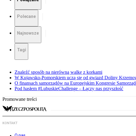
Polecane
Najnowsze
Tagi
Znaleźć sposób na nierówną walkę z korkami
W Kujawsko-Pomorskiem uczą się od gwiazd Doliny Krzemo
O finansach samorządów na Europejskim Kongresie Samorzą
Pod hasłem #LubuskieChallenge – Łączy nas przyszłość
Promowane treści
KONTAKT
O nas