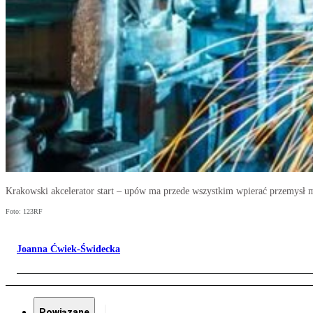
Krakowski akcelerator start – upów ma przede wszystkim wpierać przemysł m
Foto: 123RF
Joanna Ćwiek-Świdecka
Powiązane