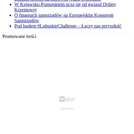
W Kujawsko-Pomorskiem uczą się od gwiazd Doliny
Krzemowej
O finansach samorządów na Europejskim Kongresie
Samorządów
Pod hasłem #LubuskieChallenge – Łączy nas przyszłość
Promowane treści