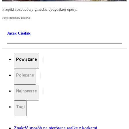
Projekt rozbudowy gmachu bydgoskiej opery.
Foto: materiały prasowe
Jacek Cieślak
Powiązane
Polecane
Najnowsze
Tagi
Znaleźć sposób na nierówną walkę z korkami