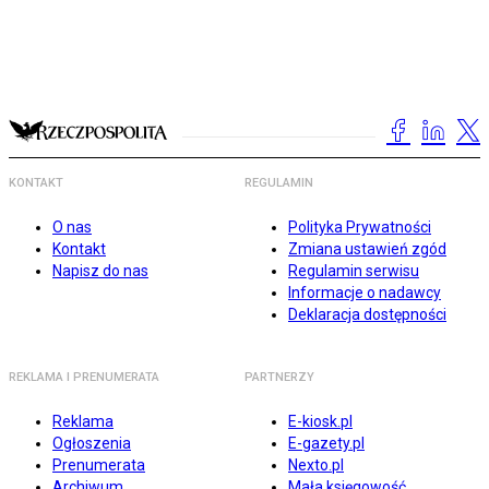
KONTAKT
REGULAMIN
O nas
Polityka Prywatności
Kontakt
Zmiana ustawień zgód
Napisz do nas
Regulamin serwisu
Informacje o nadawcy
Deklaracja dostępności
REKLAMA I PRENUMERATA
PARTNERZY
Reklama
E-kiosk.pl
Ogłoszenia
E-gazety.pl
Prenumerata
Nexto.pl
Archiwum
Mała księgowość