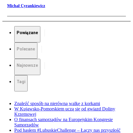
Michał Cyrankiewicz
Powiązane
Polecane
Najnowsze
Tagi
Znaleźć sposób na nierówną walkę z korkami
W Kujawsko-Pomorskiem uczą się od gwiazd Doliny
Krzemowej
O finansach samorządów na Europejskim Kongresie
Samorządów
Pod hasłem #LubuskieChallenge – Łączy nas przyszłość