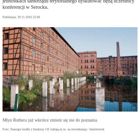
jednostkach samorządu terytorialnego dyskutować będą uczestnicy
konferencji w Serocku.
Publikacja:
29.11.2016 22:00
Młyn Rothera już wkrótce zmieni się nie do poznania.
Foto: Znaczące środki z funduszy UE trafiają m.in. na rewitalizację / shutterstock