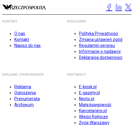
KONTAKT
REGULAMIN
O nas
Polityka Prywatności
Kontakt
Zmiana ustawień zgód
Napisz do nas
Regulamin serwisu
Informacje o nadawcy
Deklaracja dostępności
REKLAMA I PRENUMERATA
PARTNERZY
Reklama
E-kiosk.pl
Ogłoszenia
E-gazety.pl
Prenumerata
Nexto.pl
Archiwum
Mała księgowość
Kancelarierp.pl
Wieści Rolnicze
Życie Warszawy