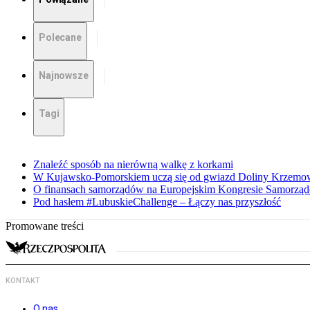
Polecane
Najnowsze
Tagi
Znaleźć sposób na nierówną walkę z korkami
W Kujawsko-Pomorskiem uczą się od gwiazd Doliny Krzemo
O finansach samorządów na Europejskim Kongresie Samorzą
Pod hasłem #LubuskieChallenge – Łączy nas przyszłość
Promowane treści
KONTAKT
O nas