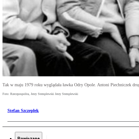
Tak w maju 1979 roku wyglądała ławka Odry Opole. Antoni Piechniczek drug
Foto: Rzeczpospolita, Jerzy Stemplewski Jerzy Stemplewski
Stefan Szczepłek
Powiązane