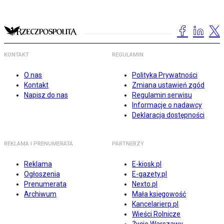
KONTAKT
REGULAMIN
O nas
Polityka Prywatności
Kontakt
Zmiana ustawień zgód
Napisz do nas
Regulamin serwisu
Informacje o nadawcy
Deklaracja dostępności
REKLAMA I PRENUMERATA
PARTNERZY
Reklama
E-kiosk.pl
Ogłoszenia
E-gazety.pl
Prenumerata
Nexto.pl
Archiwum
Mała księgowość
Kancelarierp.pl
Wieści Rolnicze