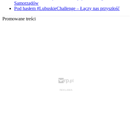
Samorządów
Pod hasłem #LubuskieChallenge – Łączy nas przyszłość
Promowane treści