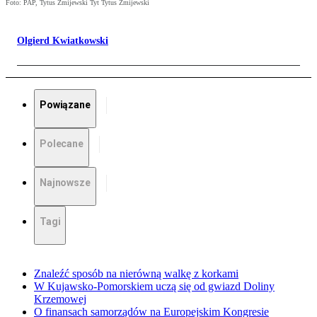
Foto: PAP, Tytus Żmijewski Tyt Tytus Żmijewski
Olgierd Kwiatkowski
Powiązane
Polecane
Najnowsze
Tagi
Znaleźć sposób na nierówną walkę z korkami
W Kujawsko-Pomorskiem uczą się od gwiazd Doliny
Krzemowej
O finansach samorządów na Europejskim Kongresie