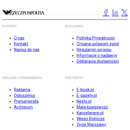
KONTAKT
REGULAMIN
O nas
Polityka Prywatności
Kontakt
Zmiana ustawień zgód
Napisz do nas
Regulamin serwisu
Informacje o nadawcy
Deklaracja dostępności
REKLAMA I PRENUMERATA
PARTNERZY
Reklama
E-kiosk.pl
Ogłoszenia
E-gazety.pl
Prenumerata
Nexto.pl
Archiwum
Mała księgowość
Kancelarierp.pl
Wieści Rolnicze
Życie Warszawy