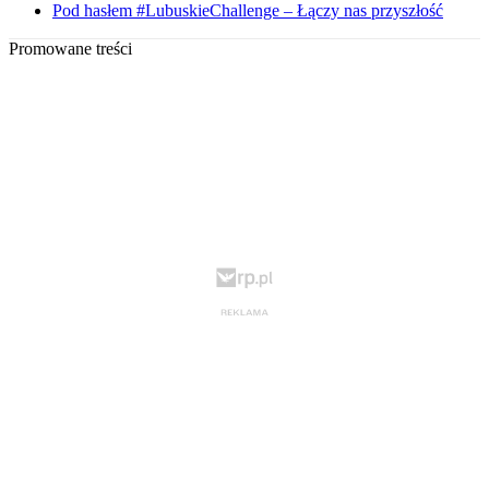
Pod hasłem #LubuskieChallenge – Łączy nas przyszłość
Promowane treści