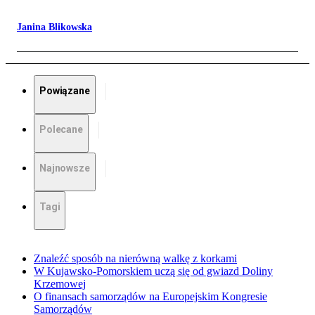
Janina Blikowska
Powiązane
Polecane
Najnowsze
Tagi
Znaleźć sposób na nierówną walkę z korkami
W Kujawsko-Pomorskiem uczą się od gwiazd Doliny
Krzemowej
O finansach samorządów na Europejskim Kongresie
Samorządów