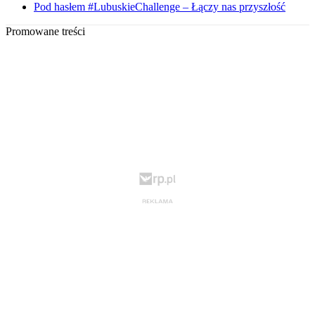
Pod hasłem #LubuskieChallenge – Łączy nas przyszłość
Promowane treści