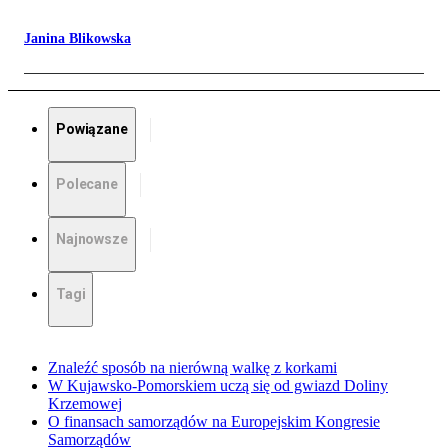
Janina Blikowska
Powiązane
Polecane
Najnowsze
Tagi
Znaleźć sposób na nierówną walkę z korkami
W Kujawsko-Pomorskiem uczą się od gwiazd Doliny
Krzemowej
O finansach samorządów na Europejskim Kongresie
Samorządów