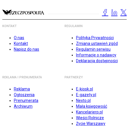
KONTAKT
REGULAMIN
O nas
Polityka Prywatności
Kontakt
Zmiana ustawień zgód
Napisz do nas
Regulamin serwisu
Informacje o nadawcy
Deklaracja dostępności
REKLAMA I PRENUMERATA
PARTNERZY
Reklama
E-kiosk.pl
Ogłoszenia
E-gazety.pl
Prenumerata
Nexto.pl
Archiwum
Mała księgowość
Kancelarierp.pl
Wieści Rolnicze
Życie Warszawy