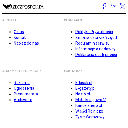
KONTAKT
REGULAMIN
O nas
Polityka Prywatności
Kontakt
Zmiana ustawień zgód
Napisz do nas
Regulamin serwisu
Informacje o nadawcy
Deklaracja dostępności
REKLAMA I PRENUMERATA
PARTNERZY
Reklama
E-kiosk.pl
Ogłoszenia
E-gazety.pl
Prenumerata
Nexto.pl
Archiwum
Mała księgowość
Kancelarierp.pl
Wieści Rolnicze
Życie Warszawy