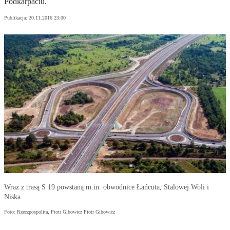
Podkarpaciu.
Publikacja:
20.11.2016 23:00
Wraz z trasą S 19 powstaną m.in. obwodnice Łańcuta, Stalowej Woli i
Niska.
Foto: Rzeczpospolita, Piotr Gibowicz Piotr Gibowicz