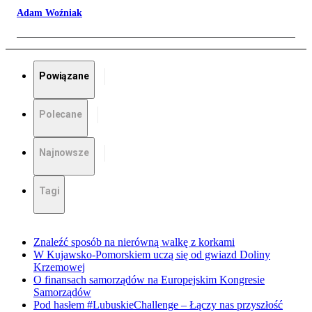
Adam Woźniak
Powiązane
Polecane
Najnowsze
Tagi
Znaleźć sposób na nierówną walkę z korkami
W Kujawsko-Pomorskiem uczą się od gwiazd Doliny
Krzemowej
O finansach samorządów na Europejskim Kongresie
Samorządów
Pod hasłem #LubuskieChallenge – Łączy nas przyszłość