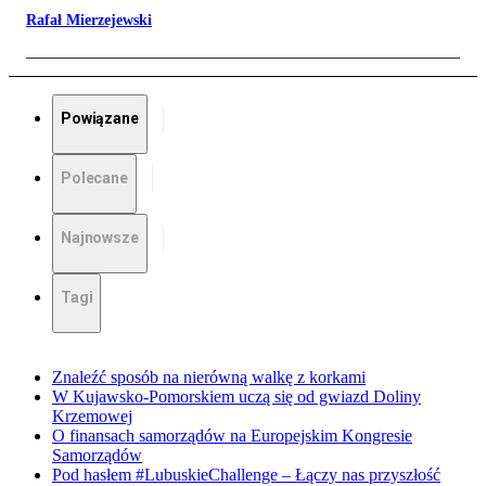
Rafał Mierzejewski
Powiązane
Polecane
Najnowsze
Tagi
Znaleźć sposób na nierówną walkę z korkami
W Kujawsko-Pomorskiem uczą się od gwiazd Doliny
Krzemowej
O finansach samorządów na Europejskim Kongresie
Samorządów
Pod hasłem #LubuskieChallenge – Łączy nas przyszłość