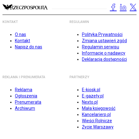
KONTAKT
REGULAMIN
O nas
Polityka Prywatności
Kontakt
Zmiana ustawień zgód
Napisz do nas
Regulamin serwisu
Informacje o nadawcy
Deklaracja dostępności
REKLAMA I PRENUMERATA
PARTNERZY
Reklama
E-kiosk.pl
Ogłoszenia
E-gazety.pl
Prenumerata
Nexto.pl
Archiwum
Mała księgowość
Kancelarierp.pl
Wieści Rolnicze
Życie Warszawy