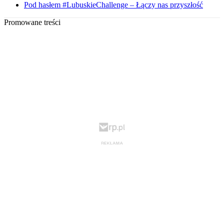
Pod hasłem #LubuskieChallenge – Łączy nas przyszłość
Promowane treści