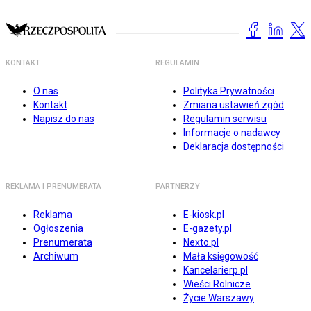
KONTAKT
REGULAMIN
O nas
Polityka Prywatności
Kontakt
Zmiana ustawień zgód
Napisz do nas
Regulamin serwisu
Informacje o nadawcy
Deklaracja dostępności
REKLAMA I PRENUMERATA
PARTNERZY
Reklama
E-kiosk.pl
Ogłoszenia
E-gazety.pl
Prenumerata
Nexto.pl
Archiwum
Mała księgowość
Kancelarierp.pl
Wieści Rolnicze
Życie Warszawy