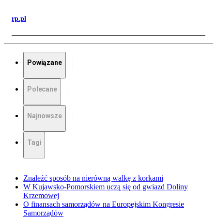
rp.pl
Powiązane
Polecane
Najnowsze
Tagi
Znaleźć sposób na nierówną walkę z korkami
W Kujawsko-Pomorskiem uczą się od gwiazd Doliny
Krzemowej
O finansach samorządów na Europejskim Kongresie
Samorządów