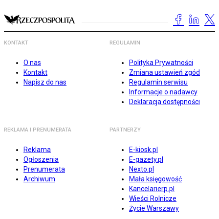
KONTAKT
REGULAMIN
O nas
Polityka Prywatności
Kontakt
Zmiana ustawień zgód
Napisz do nas
Regulamin serwisu
Informacje o nadawcy
Deklaracja dostępności
REKLAMA I PRENUMERATA
PARTNERZY
Reklama
E-kiosk.pl
Ogłoszenia
E-gazety.pl
Prenumerata
Nexto.pl
Archiwum
Mała księgowość
Kancelarierp.pl
Wieści Rolnicze
Życie Warszawy