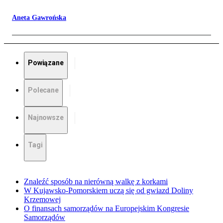
Aneta Gawrońska
Powiązane
Polecane
Najnowsze
Tagi
Znaleźć sposób na nierówną walkę z korkami
W Kujawsko-Pomorskiem uczą się od gwiazd Doliny
Krzemowej
O finansach samorządów na Europejskim Kongresie
Samorządów