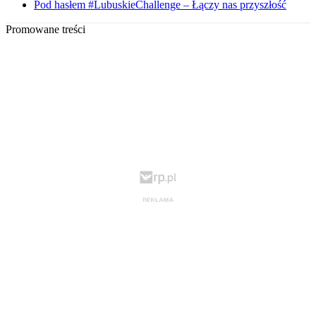
Pod hasłem #LubuskieChallenge – Łączy nas przyszłość
Promowane treści