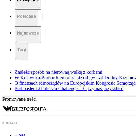
Polecane
Najnowsze
Tagi
Znaleźć sposób na nierówną walkę z korkami
W Kujawsko-Pomorskiem uczą się od gwiazd Doliny Krzemo
O finansach samorządów na Europejskim Kongresie Samorzą
Pod hasłem #LubuskieChallenge – Łączy nas przyszłość
Promowane treści
KONTAKT
O nas