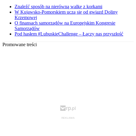
Znaleźć sposób na nierówną walkę z korkami
W Kujawsko-Pomorskiem uczą się od gwiazd Doliny
Krzemowej
O finansach samorządów na Europejskim Kongresie
Samorządów
Pod hasłem #LubuskieChallenge – Łączy nas przyszłość
Promowane treści