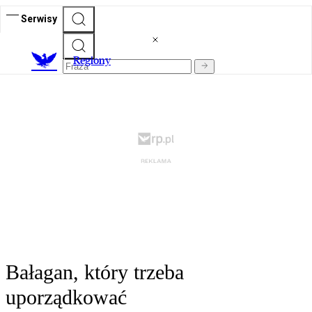
Serwisy
R
egiony
Bałagan, który trzeba
uporządkować