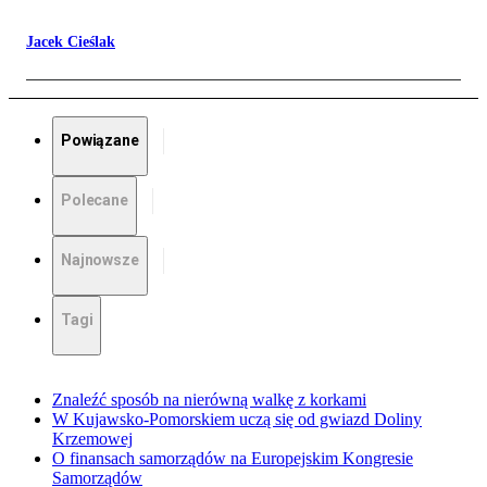
Jacek Cieślak
Powiązane
Polecane
Najnowsze
Tagi
Znaleźć sposób na nierówną walkę z korkami
W Kujawsko-Pomorskiem uczą się od gwiazd Doliny
Krzemowej
O finansach samorządów na Europejskim Kongresie
Samorządów