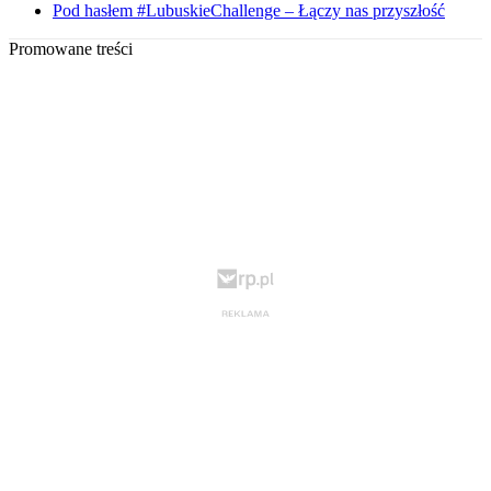
Pod hasłem #LubuskieChallenge – Łączy nas przyszłość
Promowane treści