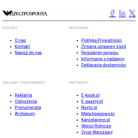
KONTAKT
REGULAMIN
O nas
Polityka Prywatności
Kontakt
Zmiana ustawień zgód
Napisz do nas
Regulamin serwisu
Informacje o nadawcy
Deklaracja dostępności
REKLAMA I PRENUMERATA
PARTNERZY
Reklama
E-kiosk.pl
Ogłoszenia
E-gazety.pl
Prenumerata
Nexto.pl
Archiwum
Mała księgowość
Kancelarierp.pl
Wieści Rolnicze
Życie Warszawy