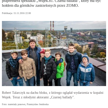
prapremiera spektaklu „Wujek.81. Czarna ballada”, który ma być
hołdem dla górników zastrzelonych przez ZOMO.
Publikacja:
15.11.2016 22:00
Robert Talarczyk na dachu bloku, z którego oglądał wydarzenia w kopalni
Wujek. Teraz z młodymi aktorami „Czarnej ballady”.
Foto: materiały prasowe, Przemysław Jendroska