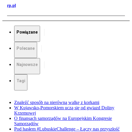
rp.pl
Powiązane
Polecane
Najnowsze
Tagi
Znaleźć sposób na nierówną walkę z korkami
W Kujawsko-Pomorskiem uczą się od gwiazd Doliny
Krzemowej
O finansach samorządów na Europejskim Kongresie
Samorządów
Pod hasłem #LubuskieChallenge – Łączy nas przyszłość