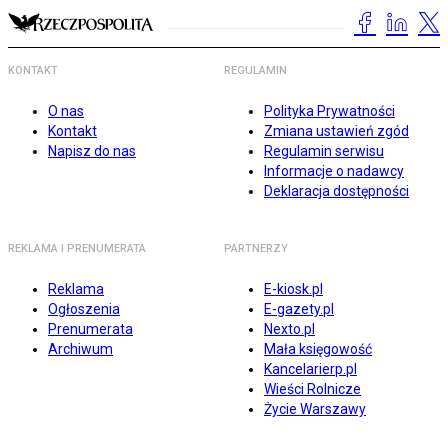
KONTAKT
REGULAMIN
O nas
Polityka Prywatności
Kontakt
Zmiana ustawień zgód
Napisz do nas
Regulamin serwisu
Informacje o nadawcy
Deklaracja dostępności
REKLAMA I PRENUMERATA
PARTNERZY
Reklama
E-kiosk.pl
Ogłoszenia
E-gazety.pl
Prenumerata
Nexto.pl
Archiwum
Mała księgowość
Kancelarierp.pl
Wieści Rolnicze
Życie Warszawy