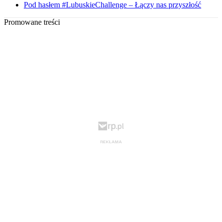
Pod hasłem #LubuskieChallenge – Łączy nas przyszłość
Promowane treści