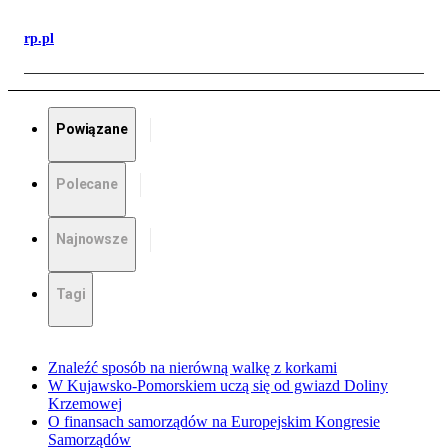
rp.pl
Powiązane
Polecane
Najnowsze
Tagi
Znaleźć sposób na nierówną walkę z korkami
W Kujawsko-Pomorskiem uczą się od gwiazd Doliny
Krzemowej
O finansach samorządów na Europejskim Kongresie
Samorządów