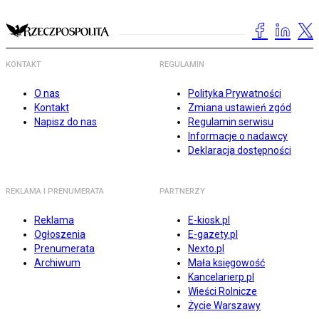
KONTAKT
REGULAMIN
O nas
Polityka Prywatności
Kontakt
Zmiana ustawień zgód
Napisz do nas
Regulamin serwisu
Informacje o nadawcy
Deklaracja dostępności
REKLAMA I PRENUMERATA
PARTNERZY
Reklama
E-kiosk.pl
Ogłoszenia
E-gazety.pl
Prenumerata
Nexto.pl
Archiwum
Mała księgowość
Kancelarierp.pl
Wieści Rolnicze
Życie Warszawy