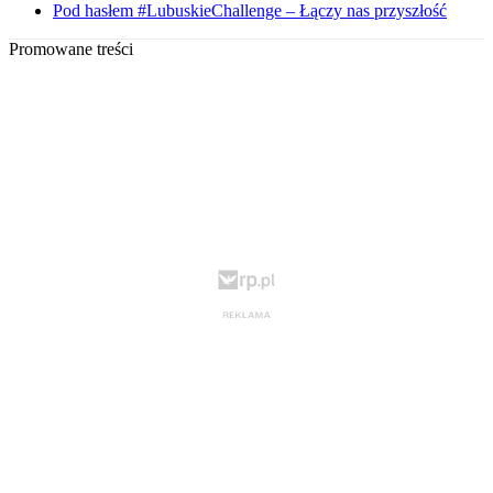
Pod hasłem #LubuskieChallenge – Łączy nas przyszłość
Promowane treści