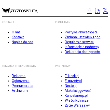
KONTAKT
REGULAMIN
O nas
Polityka Prywatności
Kontakt
Zmiana ustawień zgód
Napisz do nas
Regulamin serwisu
Informacje o nadawcy
Deklaracja dostępności
REKLAMA I PRENUMERATA
PARTNERZY
Reklama
E-kiosk.pl
Ogłoszenia
E-gazety.pl
Prenumerata
Nexto.pl
Archiwum
Mała księgowość
Kancelarierp.pl
Wieści Rolnicze
Życie Warszawy