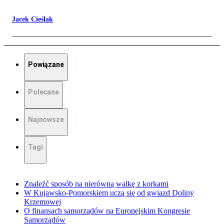
Jacek Cieślak
Powiązane
Polecane
Najnowsze
Tagi
Znaleźć sposób na nierówną walkę z korkami
W Kujawsko-Pomorskiem uczą się od gwiazd Doliny
Krzemowej
O finansach samorządów na Europejskim Kongresie
Samorządów