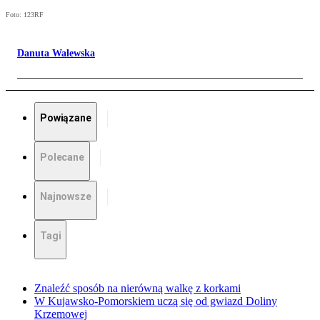
Foto: 123RF
Danuta Walewska
Powiązane
Polecane
Najnowsze
Tagi
Znaleźć sposób na nierówną walkę z korkami
W Kujawsko-Pomorskiem uczą się od gwiazd Doliny
Krzemowej