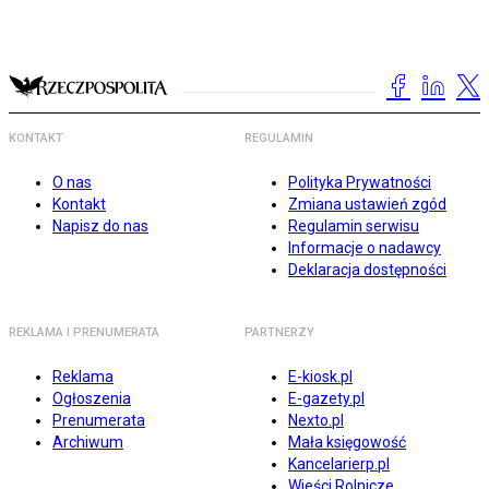
KONTAKT
REGULAMIN
O nas
Polityka Prywatności
Kontakt
Zmiana ustawień zgód
Napisz do nas
Regulamin serwisu
Informacje o nadawcy
Deklaracja dostępności
REKLAMA I PRENUMERATA
PARTNERZY
Reklama
E-kiosk.pl
Ogłoszenia
E-gazety.pl
Prenumerata
Nexto.pl
Archiwum
Mała księgowość
Kancelarierp.pl
Wieści Rolnicze