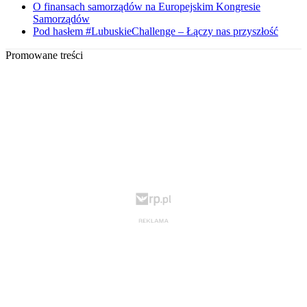
O finansach samorządów na Europejskim Kongresie
Samorządów
Pod hasłem #LubuskieChallenge – Łączy nas przyszłość
Promowane treści