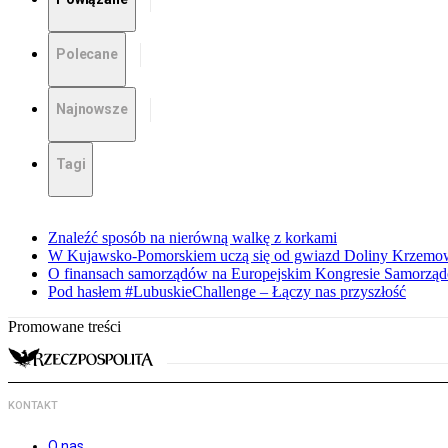
Polecane
Najnowsze
Tagi
Znaleźć sposób na nierówną walkę z korkami
W Kujawsko-Pomorskiem uczą się od gwiazd Doliny Krzemo
O finansach samorządów na Europejskim Kongresie Samorzą
Pod hasłem #LubuskieChallenge – Łączy nas przyszłość
Promowane treści
KONTAKT
O nas