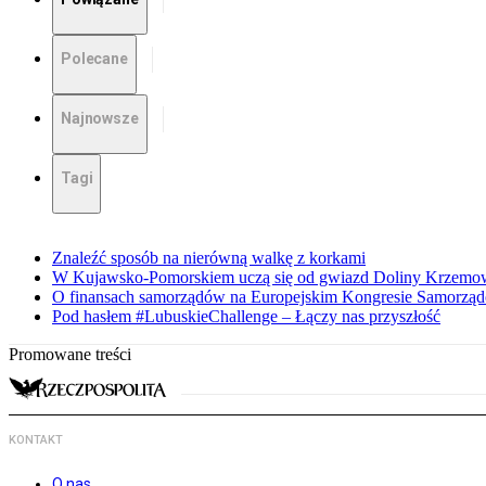
Polecane
Najnowsze
Tagi
Znaleźć sposób na nierówną walkę z korkami
W Kujawsko-Pomorskiem uczą się od gwiazd Doliny Krzemo
O finansach samorządów na Europejskim Kongresie Samorzą
Pod hasłem #LubuskieChallenge – Łączy nas przyszłość
Promowane treści
KONTAKT
O nas