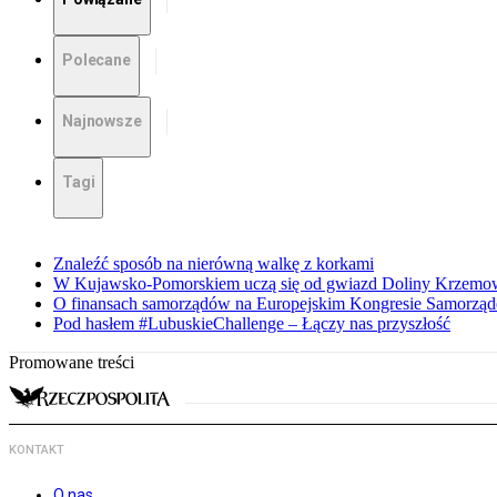
Polecane
Najnowsze
Tagi
Znaleźć sposób na nierówną walkę z korkami
W Kujawsko-Pomorskiem uczą się od gwiazd Doliny Krzemo
O finansach samorządów na Europejskim Kongresie Samorzą
Pod hasłem #LubuskieChallenge – Łączy nas przyszłość
Promowane treści
KONTAKT
O nas