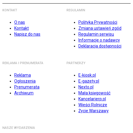
KONTAKT
REGULAMIN
O nas
Polityka Prywatności
Kontakt
Zmiana ustawień zgód
Napisz do nas
Regulamin serwisu
Informacje o nadawcy
Deklaracja dostępności
REKLAMA I PRENUMERATA
PARTNERZY
Reklama
E-kiosk.pl
Ogłoszenia
E-gazety.pl
Prenumerata
Nexto.pl
Archiwum
Mała księgowość
Kancelarierp.pl
Wieści Rolnicze
Życie Warszawy
NASZE WYDARZENIA