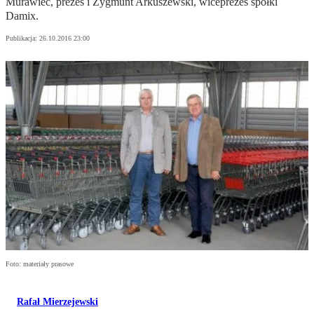
Murawiec, prezes i Zygmunt Arkuszewski, wiceprezes spółki
Damix.
Publikacja:
26.10.2016 23:00
Foto: materiały prasowe
Rafał Mierzejewski