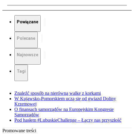
Powiązane
Polecane
Najnowsze
Tagi
Znaleźć sposób na nierówną walkę z korkami
W Kujawsko-Pomorskiem uczą się od gwiazd Doliny
Krzemowej
O finansach samorządów na Europejskim Kongresie
Samorządów
Pod hasłem #LubuskieChallenge – Łączy nas przyszłość
Promowane treści