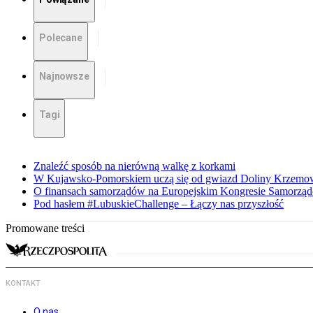
Polecane
Najnowsze
Tagi
Znaleźć sposób na nierówną walkę z korkami
W Kujawsko-Pomorskiem uczą się od gwiazd Doliny Krzemo
O finansach samorządów na Europejskim Kongresie Samorzą
Pod hasłem #LubuskieChallenge – Łączy nas przyszłość
Promowane treści
KONTAKT
O nas