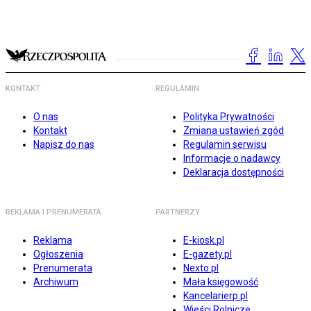
KONTAKT
REGULAMIN
O nas
Polityka Prywatności
Kontakt
Zmiana ustawień zgód
Napisz do nas
Regulamin serwisu
Informacje o nadawcy
Deklaracja dostępności
REKLAMA I PRENUMERATA
PARTNERZY
Reklama
E-kiosk.pl
Ogłoszenia
E-gazety.pl
Prenumerata
Nexto.pl
Archiwum
Mała księgowość
Kancelarierp.pl
Wieści Rolnicze