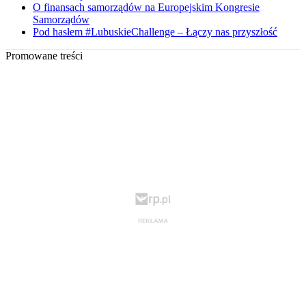
O finansach samorządów na Europejskim Kongresie
Samorządów
Pod hasłem #LubuskieChallenge – Łączy nas przyszłość
Promowane treści