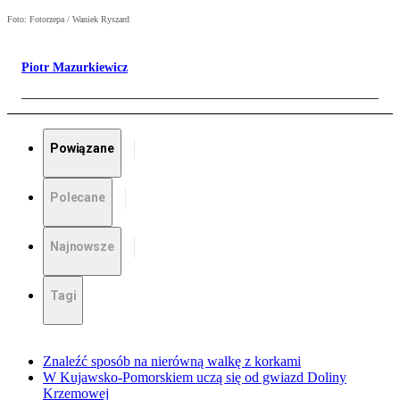
Foto: Fotorzepa / Waniek Ryszard
Piotr Mazurkiewicz
Powiązane
Polecane
Najnowsze
Tagi
Znaleźć sposób na nierówną walkę z korkami
W Kujawsko-Pomorskiem uczą się od gwiazd Doliny
Krzemowej