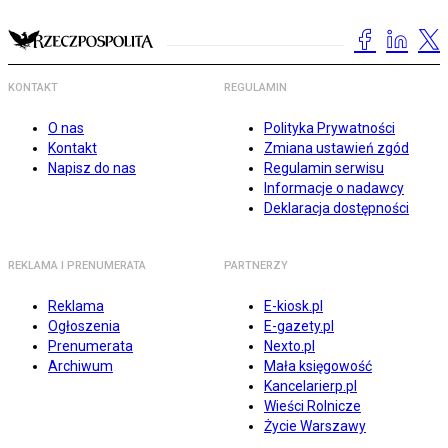
KONTAKT
REGULAMIN
O nas
Polityka Prywatności
Kontakt
Zmiana ustawień zgód
Napisz do nas
Regulamin serwisu
Informacje o nadawcy
Deklaracja dostępności
REKLAMA I PRENUMERATA
PARTNERZY
Reklama
E-kiosk.pl
Ogłoszenia
E-gazety.pl
Prenumerata
Nexto.pl
Archiwum
Mała księgowość
Kancelarierp.pl
Wieści Rolnicze
Życie Warszawy