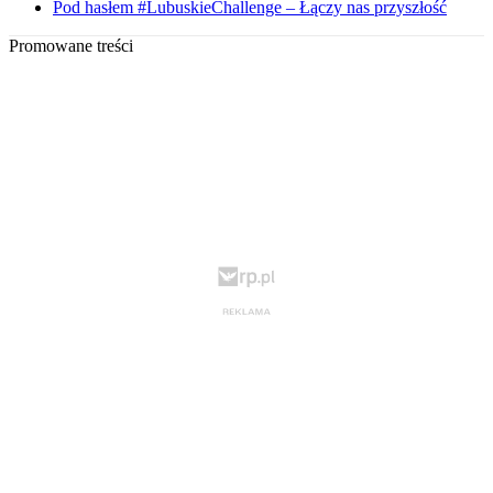
Pod hasłem #LubuskieChallenge – Łączy nas przyszłość
Promowane treści