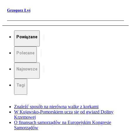
Grzegorz Łyś
Powiązane
Polecane
Najnowsze
Tagi
Znaleźć sposób na nierówną walkę z korkami
W Kujawsko-Pomorskiem uczą się od gwiazd Doliny
Krzemowej
O finansach samorządów na Europejskim Kongresie
Samorządów