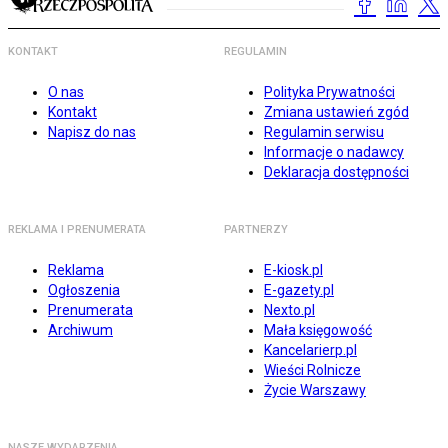
KONTAKT
REGULAMIN
O nas
Polityka Prywatności
Kontakt
Zmiana ustawień zgód
Napisz do nas
Regulamin serwisu
Informacje o nadawcy
Deklaracja dostępności
REKLAMA I PRENUMERATA
PARTNERZY
Reklama
E-kiosk.pl
Ogłoszenia
E-gazety.pl
Prenumerata
Nexto.pl
Archiwum
Mała księgowość
Kancelarierp.pl
Wieści Rolnicze
Życie Warszawy
NASZE WYDARZENIA