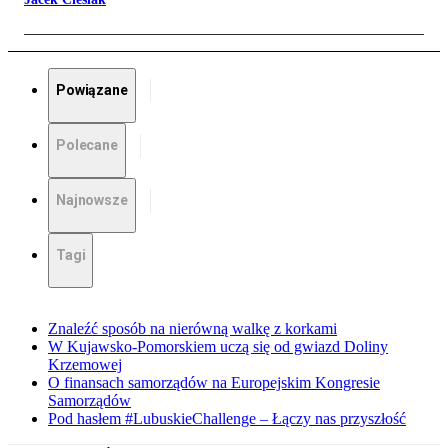
Powiązane
Polecane
Najnowsze
Tagi
Znaleźć sposób na nierówną walkę z korkami
W Kujawsko-Pomorskiem uczą się od gwiazd Doliny
Krzemowej
O finansach samorządów na Europejskim Kongresie
Samorządów
Pod hasłem #LubuskieChallenge – Łączy nas przyszłość