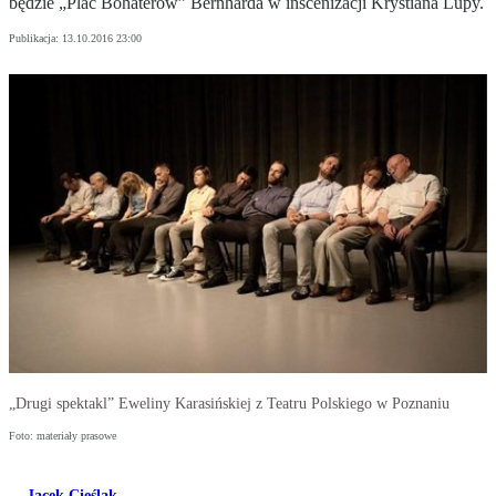
będzie „Plac Bohaterów” Bernharda w inscenizacji Krystiana Lupy.
Publikacja:
13.10.2016 23:00
„Drugi spektakl” Eweliny Karasińskiej z Teatru Polskiego w Poznaniu
Foto: materiały prasowe
Jacek Cieślak