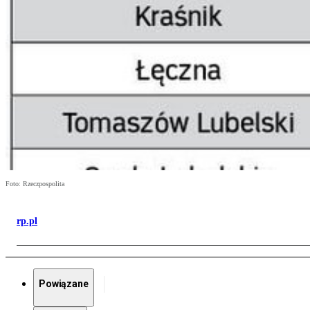
Foto: Rzeczpospolita
rp.pl
Powiązane