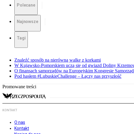
Polecane
Najnowsze
Tagi
Znaleźć sposób na nierówną walkę z korkami
W Kujawsko-Pomorskiem uczą się od gwiazd Doliny Krzemo
O finansach samorządów na Europejskim Kongresie Samorzą
Pod hasłem #LubuskieChallenge – Łączy nas przyszłość
Promowane treści
KONTAKT
O nas
Kontakt