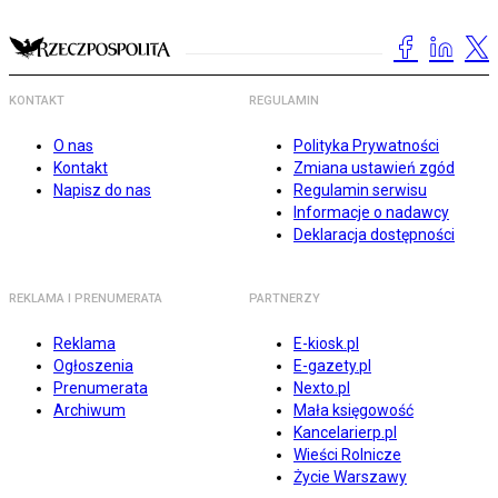
KONTAKT
REGULAMIN
O nas
Polityka Prywatności
Kontakt
Zmiana ustawień zgód
Napisz do nas
Regulamin serwisu
Informacje o nadawcy
Deklaracja dostępności
REKLAMA I PRENUMERATA
PARTNERZY
Reklama
E-kiosk.pl
Ogłoszenia
E-gazety.pl
Prenumerata
Nexto.pl
Archiwum
Mała księgowość
Kancelarierp.pl
Wieści Rolnicze
Życie Warszawy