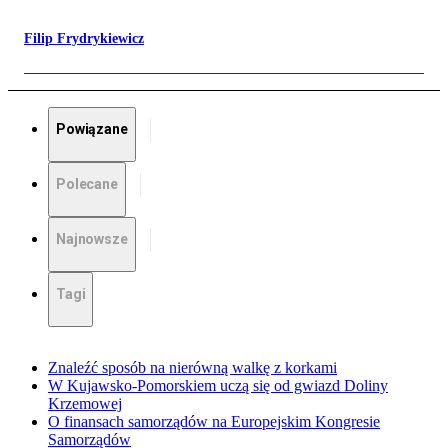
Filip Frydrykiewicz
Powiązane
Polecane
Najnowsze
Tagi
Znaleźć sposób na nierówną walkę z korkami
W Kujawsko-Pomorskiem uczą się od gwiazd Doliny
Krzemowej
O finansach samorządów na Europejskim Kongresie
Samorządów