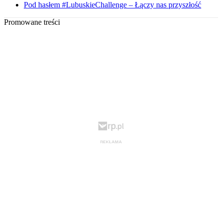
Pod hasłem #LubuskieChallenge – Łączy nas przyszłość
Promowane treści