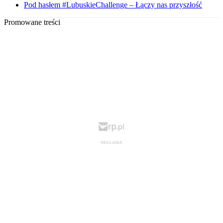
Pod hasłem #LubuskieChallenge – Łączy nas przyszłość
Promowane treści