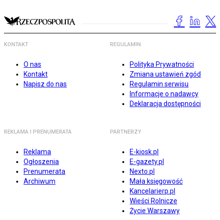
KONTAKT
REGULAMIN
O nas
Polityka Prywatności
Kontakt
Zmiana ustawień zgód
Napisz do nas
Regulamin serwisu
Informacje o nadawcy
Deklaracja dostępności
REKLAMA I PRENUMERATA
PARTNERZY
Reklama
E-kiosk.pl
Ogłoszenia
E-gazety.pl
Prenumerata
Nexto.pl
Archiwum
Mała księgowość
Kancelarierp.pl
Wieści Rolnicze
Życie Warszawy