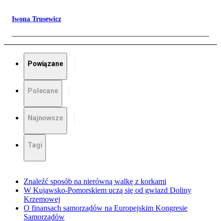
Iwona Trusewicz
Powiązane
Polecane
Najnowsze
Tagi
Znaleźć sposób na nierówną walkę z korkami
W Kujawsko-Pomorskiem uczą się od gwiazd Doliny
Krzemowej
O finansach samorządów na Europejskim Kongresie
Samorządów