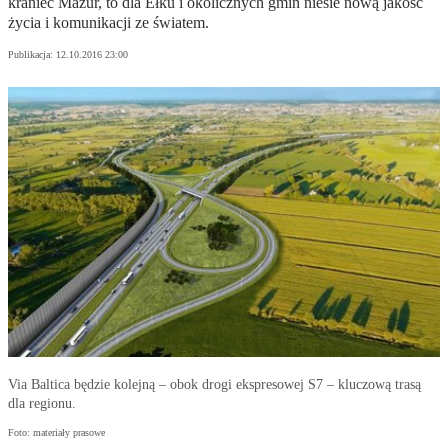
kraniec Mazur, to dla Ełku i okolicznych gmin niesie nową jakość
życia i komunikacji ze światem.
Publikacja:
12.10.2016 23:00
Via Baltica będzie kolejną – obok drogi ekspresowej S7 – kluczową trasą
dla regionu.
Foto: materiały prasowe