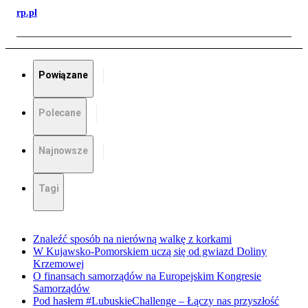
rp.pl
Powiązane
Polecane
Najnowsze
Tagi
Znaleźć sposób na nierówną walkę z korkami
W Kujawsko-Pomorskiem uczą się od gwiazd Doliny
Krzemowej
O finansach samorządów na Europejskim Kongresie
Samorządów
Pod hasłem #LubuskieChallenge – Łączy nas przyszłość