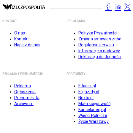
KONTAKT
REGULAMIN
O nas
Polityka Prywatności
Kontakt
Zmiana ustawień zgód
Napisz do nas
Regulamin serwisu
Informacje o nadawcy
Deklaracja dostępności
REKLAMA I PRENUMERATA
PARTNERZY
Reklama
E-kiosk.pl
Ogłoszenia
E-gazety.pl
Prenumerata
Nexto.pl
Archiwum
Mała księgowość
Kancelarierp.pl
Wieści Rolnicze
Życie Warszawy