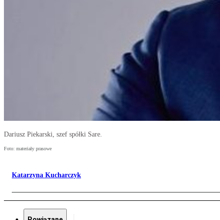
Dariusz Piekarski, szef spółki Sare.
Foto: materiały prasowe
Katarzyna Kucharczyk
Powiązane