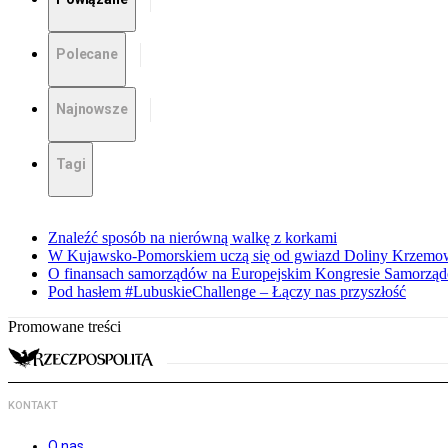
Polecane
Najnowsze
Tagi
Znaleźć sposób na nierówną walkę z korkami
W Kujawsko-Pomorskiem uczą się od gwiazd Doliny Krzemo
O finansach samorządów na Europejskim Kongresie Samorzą
Pod hasłem #LubuskieChallenge – Łączy nas przyszłość
Promowane treści
KONTAKT
O nas