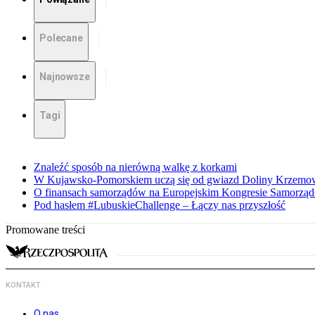
Polecane
Najnowsze
Tagi
Znaleźć sposób na nierówną walkę z korkami
W Kujawsko-Pomorskiem uczą się od gwiazd Doliny Krzemo
O finansach samorządów na Europejskim Kongresie Samorzą
Pod hasłem #LubuskieChallenge – Łączy nas przyszłość
Promowane treści
KONTAKT
O nas