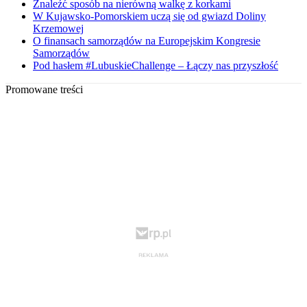
Znaleźć sposób na nierówną walkę z korkami
W Kujawsko-Pomorskiem uczą się od gwiazd Doliny
Krzemowej
O finansach samorządów na Europejskim Kongresie
Samorządów
Pod hasłem #LubuskieChallenge – Łączy nas przyszłość
Promowane treści