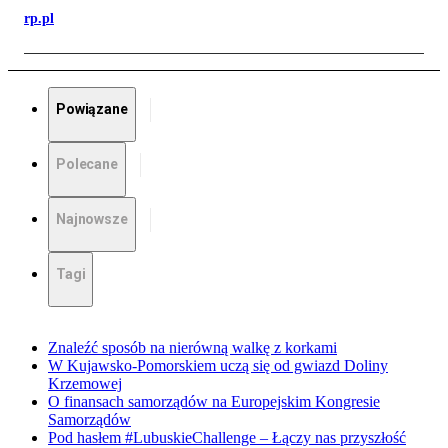
rp.pl
Powiązane
Polecane
Najnowsze
Tagi
Znaleźć sposób na nierówną walkę z korkami
W Kujawsko-Pomorskiem uczą się od gwiazd Doliny
Krzemowej
O finansach samorządów na Europejskim Kongresie
Samorządów
Pod hasłem #LubuskieChallenge – Łączy nas przyszłość