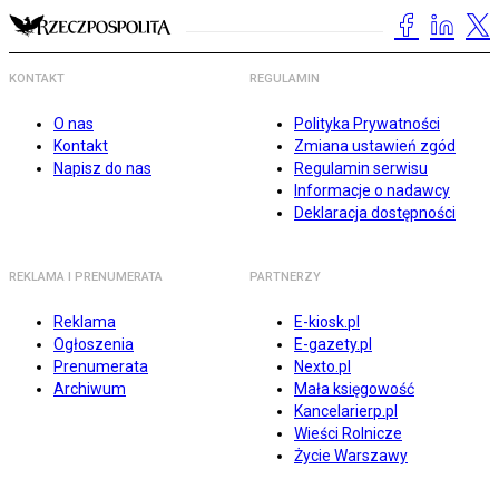
KONTAKT
REGULAMIN
O nas
Polityka Prywatności
Kontakt
Zmiana ustawień zgód
Napisz do nas
Regulamin serwisu
Informacje o nadawcy
Deklaracja dostępności
REKLAMA I PRENUMERATA
PARTNERZY
Reklama
E-kiosk.pl
Ogłoszenia
E-gazety.pl
Prenumerata
Nexto.pl
Archiwum
Mała księgowość
Kancelarierp.pl
Wieści Rolnicze
Życie Warszawy