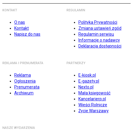
KONTAKT
REGULAMIN
O nas
Polityka Prywatności
Kontakt
Zmiana ustawień zgód
Napisz do nas
Regulamin serwisu
Informacje o nadawcy
Deklaracja dostępności
REKLAMA I PRENUMERATA
PARTNERZY
Reklama
E-kiosk.pl
Ogłoszenia
E-gazety.pl
Prenumerata
Nexto.pl
Archiwum
Mała księgowość
Kancelarierp.pl
Wieści Rolnicze
Życie Warszawy
NASZE WYDARZENIA