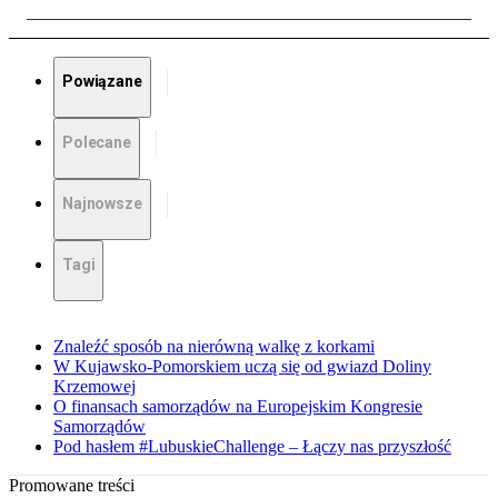
Powiązane
Polecane
Najnowsze
Tagi
Znaleźć sposób na nierówną walkę z korkami
W Kujawsko-Pomorskiem uczą się od gwiazd Doliny
Krzemowej
O finansach samorządów na Europejskim Kongresie
Samorządów
Pod hasłem #LubuskieChallenge – Łączy nas przyszłość
Promowane treści