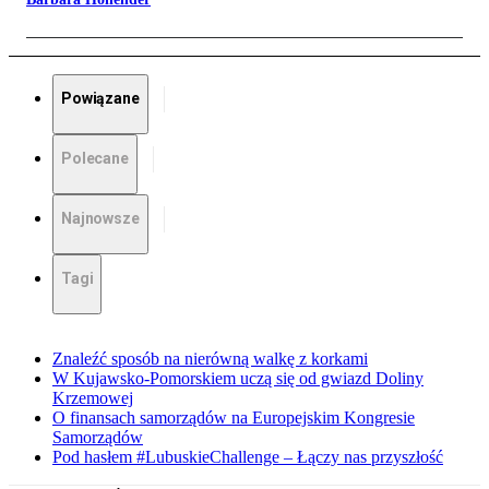
Powiązane
Polecane
Najnowsze
Tagi
Znaleźć sposób na nierówną walkę z korkami
W Kujawsko-Pomorskiem uczą się od gwiazd Doliny
Krzemowej
O finansach samorządów na Europejskim Kongresie
Samorządów
Pod hasłem #LubuskieChallenge – Łączy nas przyszłość