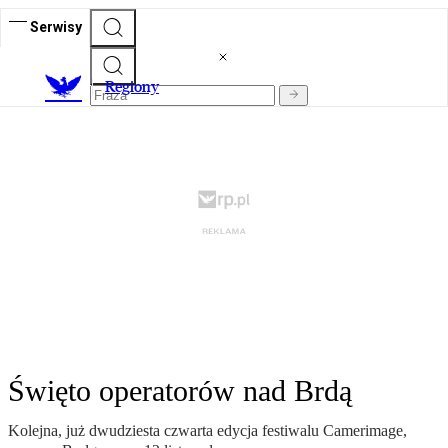
Serwisy
R
egiony
Święto operatorów nad Brdą
Kolejna, już dwudziesta czwarta edycja festiwalu Camerimage,