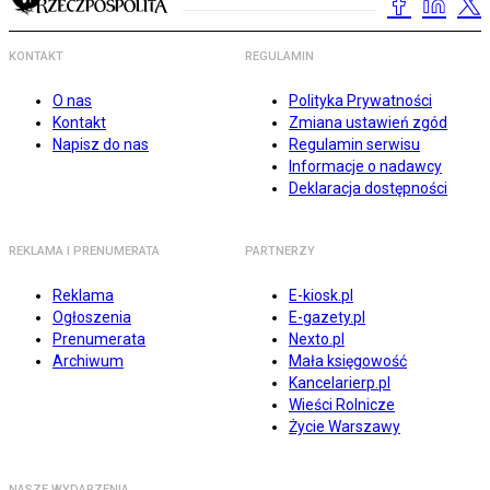
KONTAKT
REGULAMIN
O nas
Polityka Prywatności
Kontakt
Zmiana ustawień zgód
Napisz do nas
Regulamin serwisu
Informacje o nadawcy
Deklaracja dostępności
REKLAMA I PRENUMERATA
PARTNERZY
Reklama
E-kiosk.pl
Ogłoszenia
E-gazety.pl
Prenumerata
Nexto.pl
Archiwum
Mała księgowość
Kancelarierp.pl
Wieści Rolnicze
Życie Warszawy
NASZE WYDARZENIA