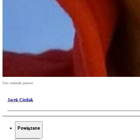
Foto: materiały prasowe
Jacek Cieślak
Powiązane