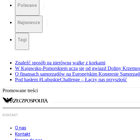
Polecane
Najnowsze
Tagi
Znaleźć sposób na nierówną walkę z korkami
W Kujawsko-Pomorskiem uczą się od gwiazd Doliny Krzemo
O finansach samorządów na Europejskim Kongresie Samorzą
Pod hasłem #LubuskieChallenge – Łączy nas przyszłość
Promowane treści
KONTAKT
O nas
Kontakt