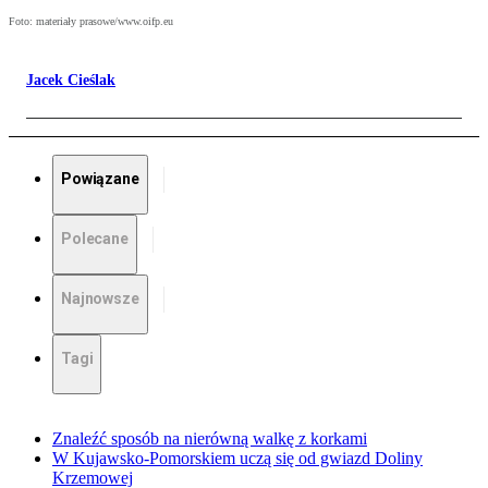
Foto: materiały prasowe/www.oifp.eu
Jacek Cieślak
Powiązane
Polecane
Najnowsze
Tagi
Znaleźć sposób na nierówną walkę z korkami
W Kujawsko-Pomorskiem uczą się od gwiazd Doliny
Krzemowej