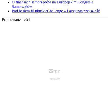
O finansach samorządów na Europejskim Kongresie
Samorządów
Pod hasłem #LubuskieChallenge – Łączy nas przyszłość
Promowane treści