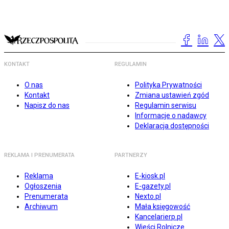
KONTAKT
REGULAMIN
O nas
Polityka Prywatności
Kontakt
Zmiana ustawień zgód
Napisz do nas
Regulamin serwisu
Informacje o nadawcy
Deklaracja dostępności
REKLAMA I PRENUMERATA
PARTNERZY
Reklama
E-kiosk.pl
Ogłoszenia
E-gazety.pl
Prenumerata
Nexto.pl
Archiwum
Mała księgowość
Kancelarierp.pl
Wieści Rolnicze