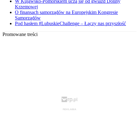
W Kujawsko-Pomorskiem uczą się od gwiazd Doliny
Krzemowej
O finansach samorządów na Europejskim Kongresie
Samorządów
Pod hasłem #LubuskieChallenge – Łączy nas przyszłość
Promowane treści