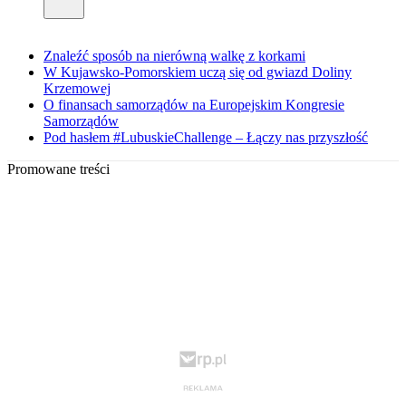
Znaleźć sposób na nierówną walkę z korkami
W Kujawsko-Pomorskiem uczą się od gwiazd Doliny
Krzemowej
O finansach samorządów na Europejskim Kongresie
Samorządów
Pod hasłem #LubuskieChallenge – Łączy nas przyszłość
Promowane treści