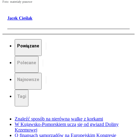
Foto: materiały prasowe
Jacek Cieślak
Powiązane
Polecane
Najnowsze
Tagi
Znaleźć sposób na nierówną walkę z korkami
W Kujawsko-Pomorskiem uczą się od gwiazd Doliny
Krzemowej
O finansach samorządów na Europejskim Kongresie