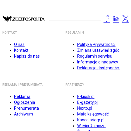
KONTAKT
REGULAMIN
O nas
Polityka Prywatności
Kontakt
Zmiana ustawień zgód
Napisz do nas
Regulamin serwisu
Informacje o nadawcy
Deklaracja dostępności
REKLAMA I PRENUMERATA
PARTNERZY
Reklama
E-kiosk.pl
Ogłoszenia
E-gazety.pl
Prenumerata
Nexto.pl
Archiwum
Mała księgowość
Kancelarierp.pl
Wieści Rolnicze