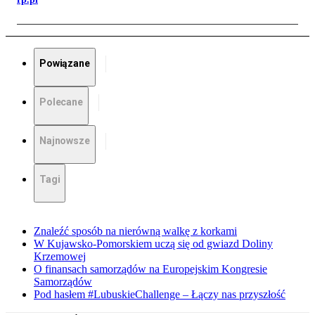
Powiązane
Polecane
Najnowsze
Tagi
Znaleźć sposób na nierówną walkę z korkami
W Kujawsko-Pomorskiem uczą się od gwiazd Doliny
Krzemowej
O finansach samorządów na Europejskim Kongresie
Samorządów
Pod hasłem #LubuskieChallenge – Łączy nas przyszłość