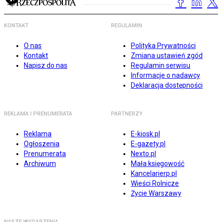
KONTAKT
REGULAMIN
O nas
Polityka Prywatności
Kontakt
Zmiana ustawień zgód
Napisz do nas
Regulamin serwisu
Informacje o nadawcy
Deklaracja dostępności
REKLAMA I PRENUMERATA
PARTNERZY
Reklama
E-kiosk.pl
Ogłoszenia
E-gazety.pl
Prenumerata
Nexto.pl
Archiwum
Mała księgowość
Kancelarierp.pl
Wieści Rolnicze
Życie Warszawy
NASZE WYDARZENIA