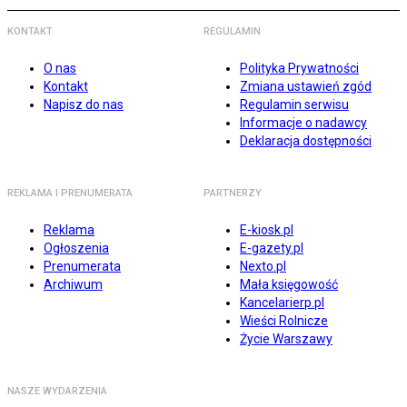
KONTAKT
REGULAMIN
O nas
Polityka Prywatności
Kontakt
Zmiana ustawień zgód
Napisz do nas
Regulamin serwisu
Informacje o nadawcy
Deklaracja dostępności
REKLAMA I PRENUMERATA
PARTNERZY
Reklama
E-kiosk.pl
Ogłoszenia
E-gazety.pl
Prenumerata
Nexto.pl
Archiwum
Mała księgowość
Kancelarierp.pl
Wieści Rolnicze
Życie Warszawy
NASZE WYDARZENIA