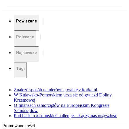
Powiązane
Polecane
Najnowsze
Tagi
Znaleźć sposób na nierówną walkę z korkami
W Kujawsko-Pomorskiem uczą się od gwiazd Doliny
Krzemowej
O finansach samorządów na Europejskim Kongresie
Samorządów
Pod hasłem #LubuskieChallenge – Łączy nas przyszłość
Promowane treści