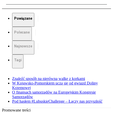
Powiązane
Polecane
Najnowsze
Tagi
Znaleźć sposób na nierówną walkę z korkami
W Kujawsko-Pomorskiem uczą się od gwiazd Doliny
Krzemowej
O finansach samorządów na Europejskim Kongresie
Samorządów
Pod hasłem #LubuskieChallenge – Łączy nas przyszłość
Promowane treści