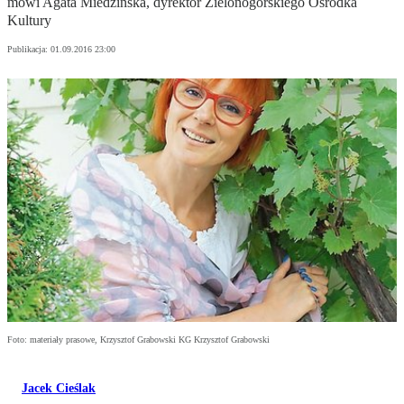
mówi Agata Miedzińska, dyrektor Zielonogórskiego Ośrodka
Kultury
Publikacja:
01.09.2016 23:00
Foto: materiały prasowe, Krzysztof Grabowski KG Krzysztof Grabowski
Jacek Cieślak