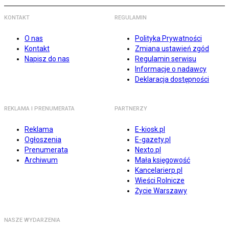
KONTAKT
REGULAMIN
O nas
Polityka Prywatności
Kontakt
Zmiana ustawień zgód
Napisz do nas
Regulamin serwisu
Informacje o nadawcy
Deklaracja dostępności
REKLAMA I PRENUMERATA
PARTNERZY
Reklama
E-kiosk.pl
Ogłoszenia
E-gazety.pl
Prenumerata
Nexto.pl
Archiwum
Mała księgowość
Kancelarierp.pl
Wieści Rolnicze
Życie Warszawy
NASZE WYDARZENIA