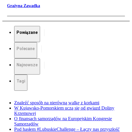
Grażyna Zawadka
Powiązane
Polecane
Najnowsze
Tagi
Znaleźć sposób na nierówną walkę z korkami
W Kujawsko-Pomorskiem uczą się od gwiazd Doliny
Krzemowej
O finansach samorządów na Europejskim Kongresie
Samorządów
Pod hasłem #LubuskieChallenge – Łączy nas przyszłość