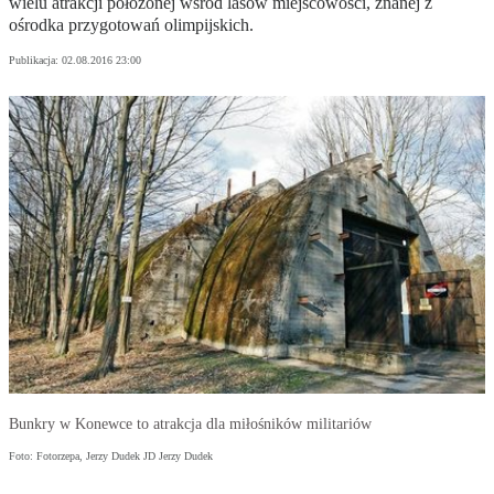
wielu atrakcji położonej wśród lasów miejscowości, znanej z
ośrodka przygotowań olimpijskich.
Publikacja:
02.08.2016 23:00
Bunkry w Konewce to atrakcja dla miłośników militariów
Foto: Fotorzepa, Jerzy Dudek JD Jerzy Dudek