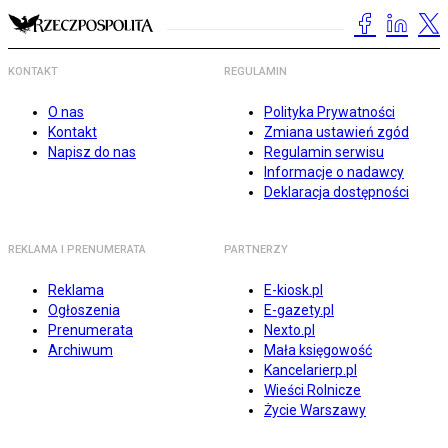
KONTAKT
REGULAMIN
O nas
Polityka Prywatności
Kontakt
Zmiana ustawień zgód
Napisz do nas
Regulamin serwisu
Informacje o nadawcy
Deklaracja dostępności
REKLAMA I PRENUMERATA
PARTNERZY
Reklama
E-kiosk.pl
Ogłoszenia
E-gazety.pl
Prenumerata
Nexto.pl
Archiwum
Mała księgowość
Kancelarierp.pl
Wieści Rolnicze
Życie Warszawy