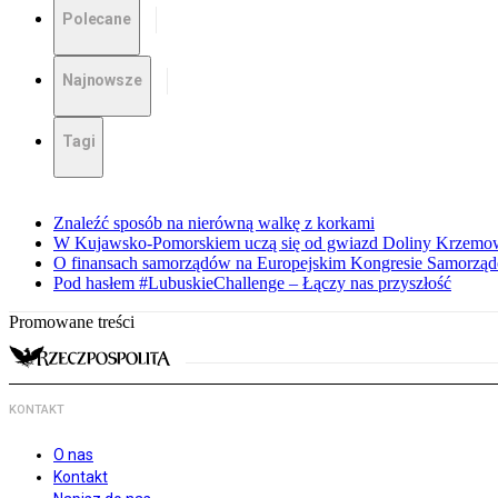
Polecane
Najnowsze
Tagi
Znaleźć sposób na nierówną walkę z korkami
W Kujawsko-Pomorskiem uczą się od gwiazd Doliny Krzemo
O finansach samorządów na Europejskim Kongresie Samorzą
Pod hasłem #LubuskieChallenge – Łączy nas przyszłość
Promowane treści
KONTAKT
O nas
Kontakt