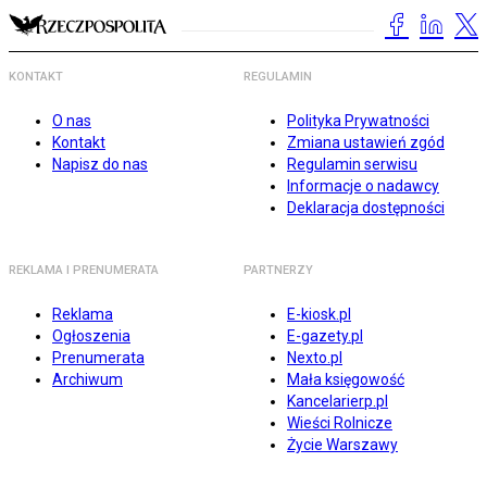
KONTAKT
REGULAMIN
O nas
Polityka Prywatności
Kontakt
Zmiana ustawień zgód
Napisz do nas
Regulamin serwisu
Informacje o nadawcy
Deklaracja dostępności
REKLAMA I PRENUMERATA
PARTNERZY
Reklama
E-kiosk.pl
Ogłoszenia
E-gazety.pl
Prenumerata
Nexto.pl
Archiwum
Mała księgowość
Kancelarierp.pl
Wieści Rolnicze
Życie Warszawy