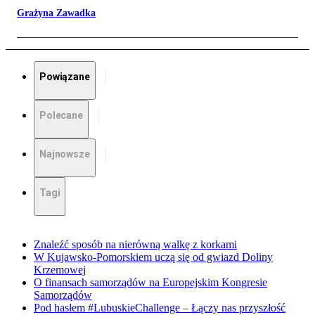
Grażyna Zawadka
Powiązane
Polecane
Najnowsze
Tagi
Znaleźć sposób na nierówną walkę z korkami
W Kujawsko-Pomorskiem uczą się od gwiazd Doliny
Krzemowej
O finansach samorządów na Europejskim Kongresie
Samorządów
Pod hasłem #LubuskieChallenge – Łączy nas przyszłość