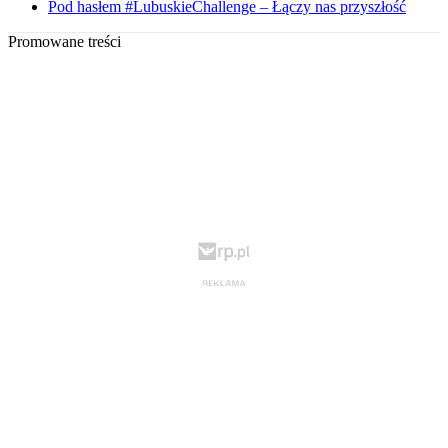
Pod hasłem #LubuskieChallenge – Łączy nas przyszłość
Promowane treści