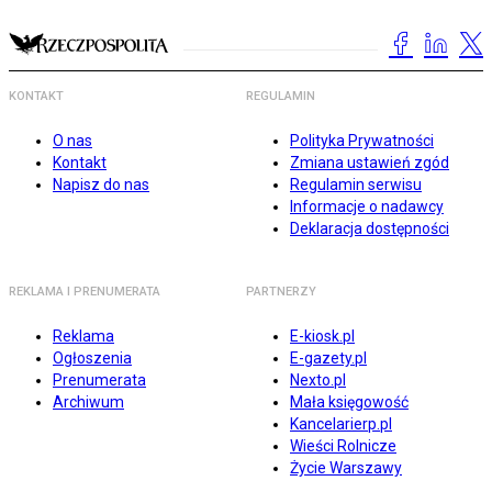
KONTAKT
REGULAMIN
O nas
Polityka Prywatności
Kontakt
Zmiana ustawień zgód
Napisz do nas
Regulamin serwisu
Informacje o nadawcy
Deklaracja dostępności
REKLAMA I PRENUMERATA
PARTNERZY
Reklama
E-kiosk.pl
Ogłoszenia
E-gazety.pl
Prenumerata
Nexto.pl
Archiwum
Mała księgowość
Kancelarierp.pl
Wieści Rolnicze
Życie Warszawy