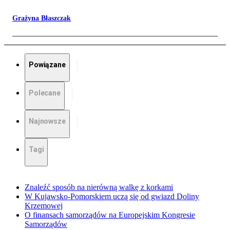
Grażyna Błaszczak
Powiązane
Polecane
Najnowsze
Tagi
Znaleźć sposób na nierówną walkę z korkami
W Kujawsko-Pomorskiem uczą się od gwiazd Doliny
Krzemowej
O finansach samorządów na Europejskim Kongresie
Samorządów