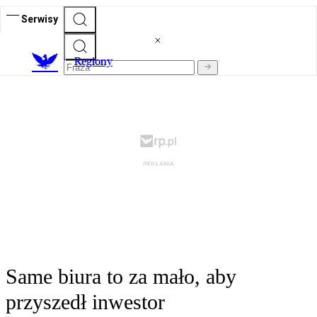
Serwisy
R
egiony
Same biura to za mało, aby
przyszedł inwestor